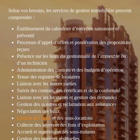
Selon vos besoins, les services de gestion immobilière peuvent
comprendre :
Établissement du calendrier d’entretien saisonnier et
préventif
Processus d’appel d’offres et pondération des propositions
reçues
Présence sur les lieux du gestionnaire de l’immeuble ou
d’un technicien
Administration des contrats et des budgets d’opération
Tenue des registres de locataires
Liaison avec les tierces parties
Suivis des contrats, des certificats et de la conformité
Liaison avec les locataires et gestion des demandes
Gestion des sinistres et réclamation aux assurances
Négociation des baux
Gestion des baux
et des sous-locations
Collecte des loyers et des frais d’exploitation
Accueil et supervision des sous-traitants
Gestion des matières résiduelles