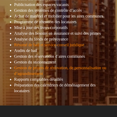
Publicisation des espaces vacants
Gestion des systèmes de contrôle d’accès
Achat de matériel et mobilier pour les aires communes
Programme de rétention des locataires
Mise à jour des livres corporatifs
Analyse des besoins en assurance et suivi des primes
Analyse du fonds de prévoyance
Résumé de bail et service-conseil juridique
Audits de bail
Gestion des réservations d’aires communes
Gestion du stationnement
Gestion de projets de rénovation, de personnalisation ou
d’agrandissement
Rapports comptables détaillés
Préparation des calendriers de déménagement des
locataires