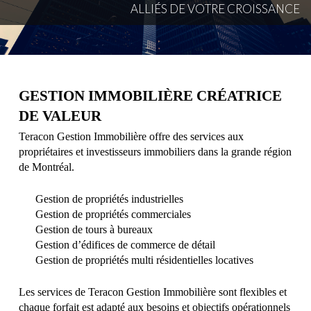
A
L
L
I
É
S
D
E
V
O
T
R
E
C
R
O
I
S
S
A
N
C
E
GESTION IMMOBILIÈRE CRÉATRICE
DE VALEUR
Teracon Gestion Immobilière offre des services aux
propriétaires et investisseurs immobiliers dans la grande région
de Montréal.
Gestion de propriétés industrielles
Gestion de propriétés commerciales
Gestion de tours à bureaux
Gestion d’édifices de commerce de détail
Gestion de propriétés multi résidentielles locatives
Les services de Teracon Gestion Immobilière sont flexibles et
chaque forfait est adapté aux besoins et objectifs opérationnels