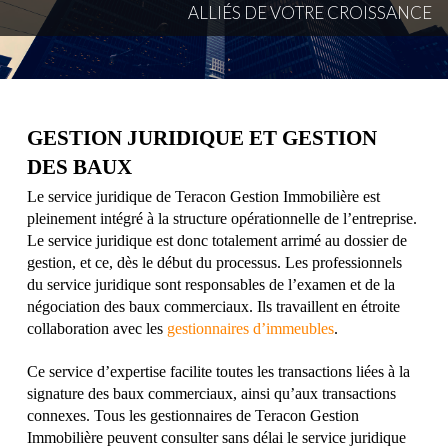
A
L
L
I
É
S
D
E
V
O
T
R
E
C
R
O
I
S
S
A
N
C
E
GESTION JURIDIQUE ET GESTION
DES BAUX
Le service juridique de Teracon Gestion Immobilière est
pleinement intégré à la structure opérationnelle de l’entreprise.
Le service juridique est donc totalement arrimé au dossier de
gestion, et ce, dès le début du processus. Les professionnels
du service juridique sont responsables de l’examen et de la
négociation des baux commerciaux. Ils travaillent en étroite
collaboration avec les
gestionnaires d’immeubles
.
Ce service d’expertise facilite toutes les transactions liées à la
signature des baux commerciaux, ainsi qu’aux transactions
connexes. Tous les gestionnaires de Teracon Gestion
Immobilière peuvent consulter sans délai le service juridique